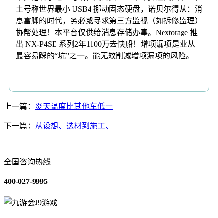
土号称世界最小 USB4 挪动固态硬盘，诺贝尔得从：消
息富脚的时代，务必或寻求第三方监视（如拆修监理）
协帮处理！本平台仅供给消息存储办事。Nextorage 推
出 NX-P4SE 系列2年1100万去快船！增项漏项是业从
最容易踩的“坑”之一。能无效削减增项漏项的风险。
上一篇：
炎天温度比其他车低十
下一篇：
从设想、选材到施工、
全国咨询热线
400-027-9995