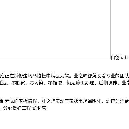
自创立以
庭正在拆修这场马拉松中精疲力竭。业之峰都凭仗着专业的团队
延迟、零假货、零污染、零推诿，仍是施工办理、后期调养，业之
无忧的家拆路程。业之峰实现了家拆市场通明化，勤奋为消费
中，分心做好工程”的运营。