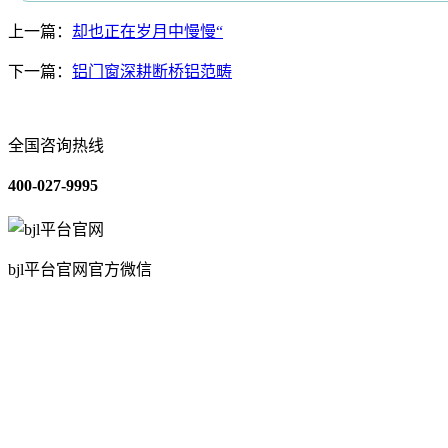
上一篇：
却也正在岁月中慢慢“
下一篇：
铝门窗深耕断桥铝范畴
全国咨询热线
400-027-9995
bjl平台官网官方微信
关于我们
装修建材知识
装修建材百科
联系我们