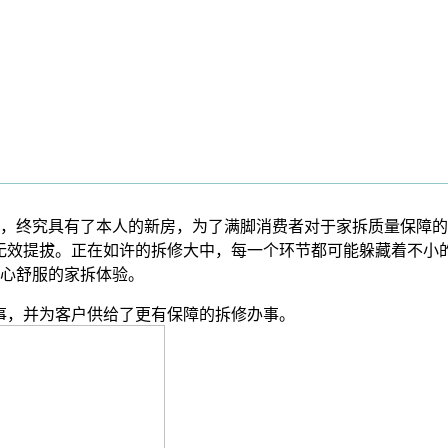
价单，终究具有了本人的新房，为了满脚消费者对于家拆质量保障的
无效提拔。正在如许的拆修大中，每一个环节都可能躲藏着不小
心舒服的家拆体验。
，并为客户供给了更有保障的拆修办事。