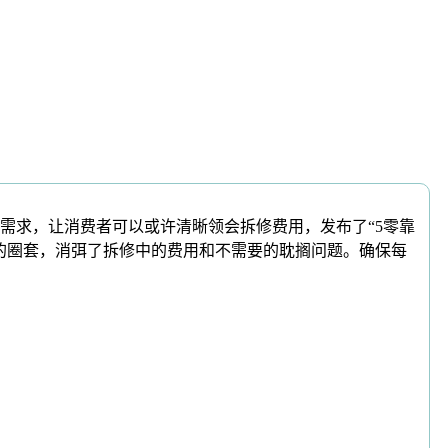
需求，让消费者可以或许清晰领会拆修费用，发布了“5零靠
的圈套，消弭了拆修中的费用和不需要的耽搁问题。确保每