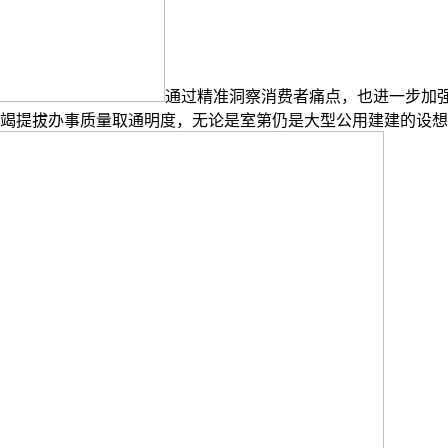
通过精准洞察消费者痛点，也进一步加
。不竭提拔办事质量取通明度，无论是室第仍是大型公用建建的设