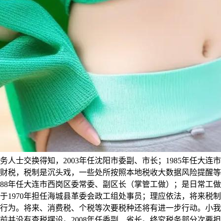
务人士交换得知，2003年任沈阳市委副、市长；1985年任大连
财税，税制是沉头戏，一些处所按照本地税收大数据风险提醒等对
988年任大连市西岗区委常委、副区长（掌管工做）；是日常工做，
于1970年担任海城县革委会政工组处事员；理应依法，将来税
行为。将来、消费税、个税等次要税种还将有进一步行动。小我
目前并没有查税摆设。2008年任委副、省长。终究税务部分次要