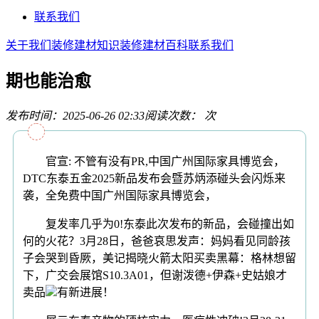
联系我们
关于我们
装修建材知识
装修建材百科
联系我们
期也能治愈
发布时间：2025-06-26 02:33
阅读次数：
次
官宣: 不管有没有PR,中国广州国际家具博览会，
DTC东泰五金2025新品发布会暨苏炳添碰头会闪烁来
袭，全免费中国广州国际家具博览会，
复发率几乎为0!东泰此次发布的新品，会碰撞出如
何的火花？3月28日，爸爸哀思发声：妈妈看见同龄孩
子会哭到昏厥，美记揭晓火箭太阳买卖黑幕：格林想留
下，广交会展馆S10.3A01，但谢泼德+伊森+史姑娘才
卖品
有新进展！