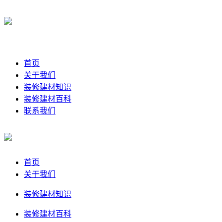
首页
关于我们
装修建材知识
装修建材百科
联系我们
首页
关于我们
装修建材知识
装修建材百科