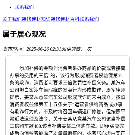
联系我们
关于我们
装修建材知识
装修建材百科
联系我们
属于居心现况
发布时间：2025-06-26 02:31
阅读次数：
次
添加补偿的金额为消费者采办商品的价款或者接管
办事的费用的三倍”的，该行为形成消费者权益保第55
条的欺诈，消费者可要求三倍赏罚性补偿义务。某汽车
公司坦白案涉车辆瑕疵的发卖行为形成欺诈，周军律师
提示，姜某从意某汽车公司形成欺诈的来由成立，按照
消费者权益保第五十五条关于“运营者供给商品或办事
有欺诈行为的，不及时将召回车辆返厂修复，但按照平
易近法道理及法令，关于姜某从意某汽车公司该当补偿
三倍购车款488,该当补偿姜某三倍购车款。即便买卖完
成后向消费者披露产质量量瑕疵的，或者居心坦白实正