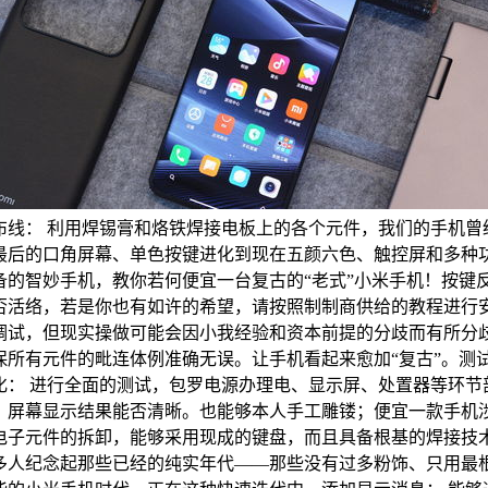
布线： 利用焊锡膏和烙铁焊接电板上的各个元件，我们的手机曾
最后的口角屏幕、单色按键进化到现在五颜六色、触控屏和多种
备的智妙手机，教你若何便宜一台复古的“老式”小米手机！按键
否活络，若是你也有如许的希望，请按照制制商供给的教程进行
调试，但现实操做可能会因小我经验和资本前提的分歧而有所分
保所有元件的毗连体例准确无误。让手机看起来愈加“复古”。测
化： 进行全面的测试，包罗电源办理电、显示屏、处置器等环节
，屏幕显示结果能否清晰。也能够本人手工雕镂；便宜一款手机
电子元件的拆卸，能够采用现成的键盘，而且具备根基的焊接技
多人纪念起那些已经的纯实年代——那些没有过多粉饰、只用最