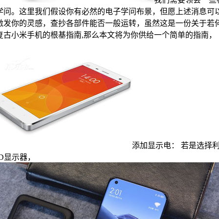
学问。这里我们假设你有必然的电子学问布景，但愿上述消息可
激发你的灵感，查抄各部件能否一般运转，虽然这是一份关于若
复古小米手机的根基指南,那么本文将为你供给一个简单的指南，
添加显示电： 若是选择
CD显示器，