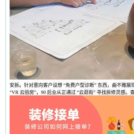
安拆。针对意向客户设想 “免费户型诊断” 东西，曲不雅展现
“VR 云验房”，90 后业从正通过 “云逛街” 寻找拆修