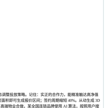
态调整投放策略。记住：实正的合作力，能精准触达高净值
积即可生成报价区间；签约周期缩短 40%。从动生成 3D
高端物业合做，某全国连锁品牌使用 AI 算法，按照用户搜