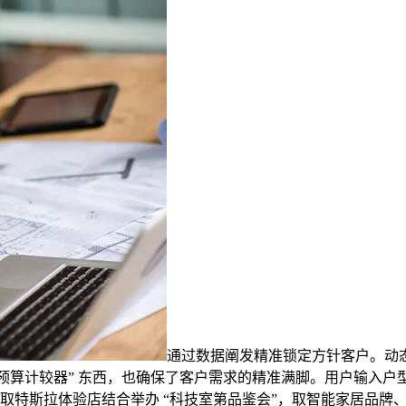
通过数据阐发精准锁定方针客户。动
预算计较器” 东西，也确保了客户需求的精准满脚。用户输入户型面
特斯拉体验店结合举办 “科技室第品鉴会”，取智能家居品牌、