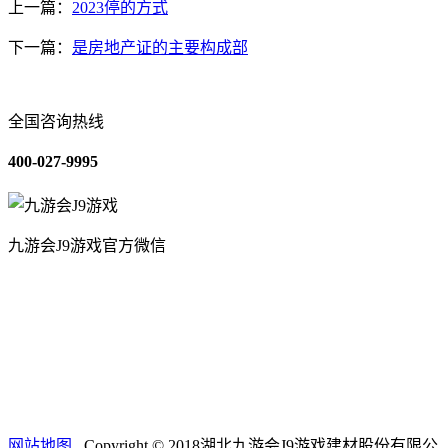
上一篇：
2023停的方式
下一篇：
是房地产证的主要构成部
全国咨询热线
400-027-9995
九游会J9游戏官方微信
关于我们
装修建材知识
装修建材百科
联系我们
网站地图
Copyright © 2018湖北九游会J9游戏建材股份有限公