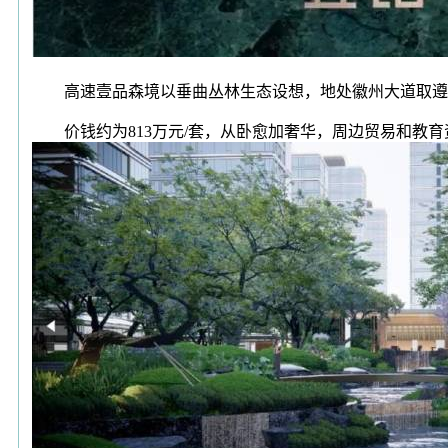
高速壹品森境以垂曲丛林生态设想，地处徽州大道取遵义
价钱约为813万元/套，从卧愈加奢华，周边贸易和教育