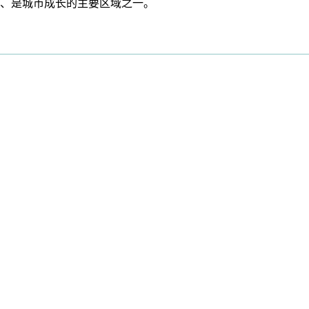
#、是城市成长的主要区域之一。