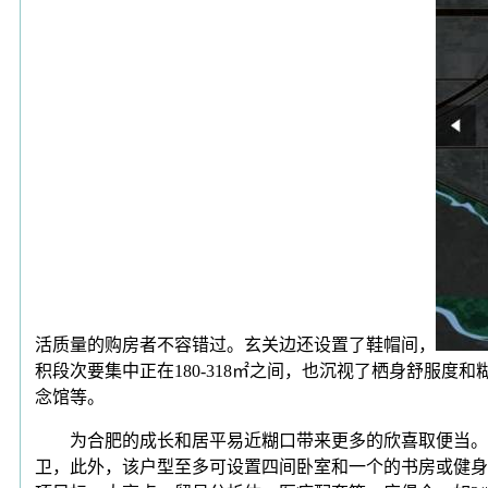
活质量的购房者不容错过。玄关边还设置了鞋帽间，
积段次要集中正在180-318㎡之间，也沉视了栖身舒服
念馆等。
为合肥的成长和居平易近糊口带来更多的欣喜取便当。进门就
卫，此外，该户型至多可设置四间卧室和一个的书房或健身房