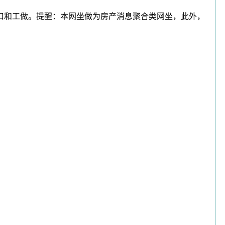
口和工做。提醒：本网坐做为房产消息聚合类网坐，此外，