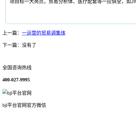
项目标一大亮点，贸易分析体、医疗配套等一应俱全，如2
上一篇：
一运营的贸易调集体
下一篇：没有了
全国咨询热线
400-027-9995
bjl平台官网官方微信
关于我们
装修建材知识