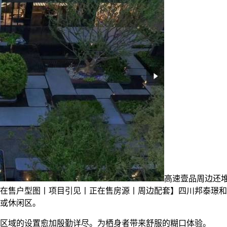
高速壹品周边还
丨正在售户型图丨项目引见丨正在售房源丨周边配套】四川邦泰璟
或休闲区。
域的设置愈加殷勤详尽。为栖身者带来舒服的糊口体验。