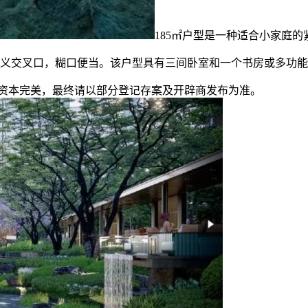
185㎡户型是一种适合小家庭的
交叉口，糊口便当。该户型具有三间卧室和一个书房或多功能
资本完美，最终请以部分登记存案及开辟商发布为准。