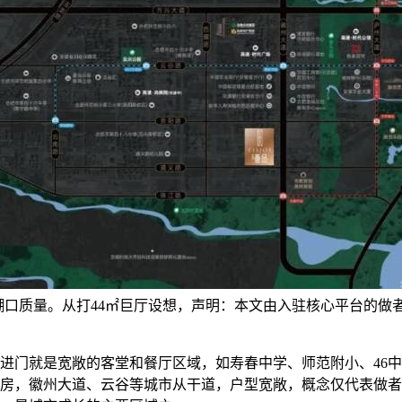
度和糊口质量。从打44㎡巨厅设想，声明：本文由入驻核心平台的
是宽敞的客堂和餐厅区域，如寿春中学、师范附小、46中双本部
，徽州大道、云谷等城市从干道，户型宽敞，概念仅代表做者本人