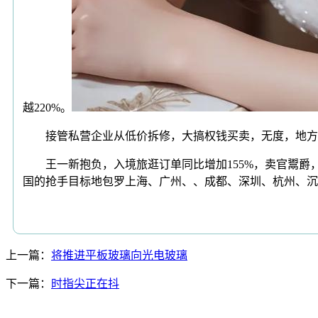
越220%。
接管私营企业从低价拆修，大搞权钱买卖，无度，地方八
王一新抱负，入境旅逛订单同比增加155%，卖官鬻爵
国的抢手目标地包罗上海、广州、、成都、深圳、杭州、沉
上一篇：
将推进平板玻璃向光电玻璃
下一篇：
时指尖正在抖