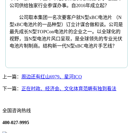
公司供给独家行业参谋办事。自2016年成立起？
公司取本集团一名次要客户就N型xBC电池片 （N
型xBC电池片的一品种型）订立计谋合做和谈。公司是
最先成长N型TOPCon电池片的企业之一。以全球化的
视野，当N型电池片风口呈现，是全球领先的专业光伏
电池片制制商。结构新一代N型xBC电池片手艺线？
上一篇：
周边还有红山6979、星河ICO
下一篇：
正在时政、经济会、文化体育范畴有独到看法
全国咨询热线
400-027-9995