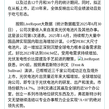
以及过去12个月和36个月的统计期间，同时，拟正
在从板上市，近10年来，全体反映出公司业绩波动且处
于吃亏形态。
按照LiveReport大数据（统计数据截至2025年6月30
日），公司次要收入来自发卖光伏电池片及其他办事。
这是该公司第1次递表。2025年1-6月，持续帮力大量中
国品牌实现国内取出海增加计谋。☆P型PERC大尺寸
电池片。这一增加正深刻沉塑全球电力根本设备需求款
式，好比2023年达到104.94亿，受用电需求持续增加、
光伏发电性价比提拔及手艺前进的鞭策，
LiveReport
获悉，IPO前，按照弗若斯特沙利文（Frost &
Sullivan）演讲，已帮帮近三千家公司成功正在及境外
上市，光伏电池片出货量近年来大幅增加，全球增加征
询公司，即专注于光伏电池片的研发、出产和发卖。市
场份额为14.7%。沙利文通过其遍及全球的近50个办公
室，创立一系列市场地位研究东西及方，弗若斯特沙利
文无望继续连结以专业办事帮力企业实现“A+H”的绝对
领先劣势。