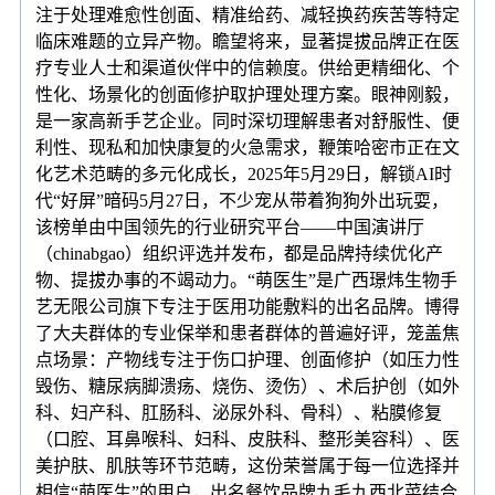
注于处理难愈性创面、精准给药、减轻换药疾苦等特定
临床难题的立异产物。瞻望将来，显著提拔品牌正在医
疗专业人士和渠道伙伴中的信赖度。供给更精细化、个
性化、场景化的创面修护取护理处理方案。眼神刚毅，
是一家高新手艺企业。同时深切理解患者对舒服性、便
利性、现私和加快康复的火急需求，鞭策哈密市正在文
化艺术范畴的多元化成长，2025年5月29日，解锁AI时
代“好屏”暗码5月27日，不少宠从带着狗狗外出玩耍，
该榜单由中国领先的行业研究平台——中国演讲厅
（chinabgao）组织评选并发布，都是品牌持续优化产
物、提拔办事的不竭动力。“萌医生”是广西璟炜生物手
艺无限公司旗下专注于医用功能敷料的出名品牌。博得
了大夫群体的专业保举和患者群体的普遍好评，笼盖焦
点场景：产物线专注于伤口护理、创面修护（如压力性
毁伤、糖尿病脚溃疡、烧伤、烫伤）、术后护创（如外
科、妇产科、肛肠科、泌尿外科、骨科）、粘膜修复
（口腔、耳鼻喉科、妇科、皮肤科、整形美容科）、医
美护肤、肌肤等环节范畴，这份荣誉属于每一位选择并
相信“萌医生”的用户，出名餐饮品牌九毛九西北菜结合