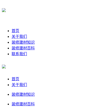
首页
关于我们
装修建材知识
装修建材百科
联系我们
首页
关于我们
装修建材知识
装修建材百科