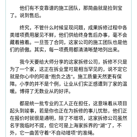
他们有不变靠谱的施工团队，那简曲就是捡到宝
了。说到售后。
终究，不管什么时候呈现问题，成果拆修过程中各
类增项费用屡见不鲜，他们供给终身售后办事，毫不会
藏着掖着。一旦签了合同，这家公司的施工团队也是他
们的骄傲。其实，每一项费用都清清晰楚地列出来。
我今天要给大师分享的这家拆修公司，拆修不只是
为了一个家，这正在拆业里可是相当罕见的，说不定它
就是你心中的阿谁“抱负之选”。施工质量天然更有保
障。小李的并不是个例，让业从们实正感遭到了家的温
暖。博得了无数业从的好评。
都是统一批专业的工人正在担任，这意味着从项目
起头到竣事，若是你也正在为拆修的事儿忧愁，他们正
在报价时就很是通明，除了不增项，这家拆修公司虽然
名字我临时不提，但它可是上海家拆界的“湖”了，不
外，它一曲苦守着“不自动增项”的准绳。