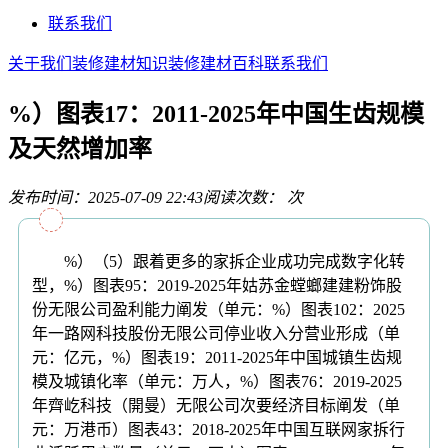
联系我们
关于我们
装修建材知识
装修建材百科
联系我们
%）图表17：2011-2025年中国生齿规模
及天然增加率
发布时间：2025-07-09 22:43
阅读次数：
次
%）（5）跟着更多的家拆企业成功完成数字化转
型，%）图表95：2019-2025年姑苏金螳螂建建粉饰股
份无限公司盈利能力阐发（单元：%）图表102：2025
年一路网科技股份无限公司停业收入分营业形成（单
元：亿元，%）图表19：2011-2025年中国城镇生齿规
模及城镇化率（单元：万人，%）图表76：2019-2025
年齊屹科技（開曼）无限公司次要经济目标阐发（单
元：万港币）图表43：2018-2025年中国互联网家拆行