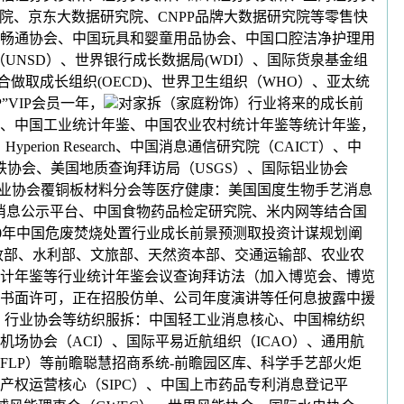
院、京东大数据研究院、CNPP品牌大数据研究院等零售快
畅通协会、中国玩具和婴童用品协会、中国口腔洁净护理用
UNSD）、世界银行成长数据局(WDI）、国际货泉基金组
合做取成长组织(OECD)、世界卫生组织（WHO）、亚太统
”VIP会员一年，
对家拆（家庭粉饰）行业将来的成长前
、中国工业统计年鉴、中国农业农村统计年鉴等统计年鉴，
ion Research、中国消息通信研究院（CAICT）、中
铁协会、美国地质查询拜访局（USGS）、国际铝业协会
行业协会覆铜板材料分会等医疗健康：美国国度生物手艺消息
消息公示平台、中国食物药品检定研究院、米内网等结合国
2030年中国危废焚烧处置行业成长前景预测取投资计谋规划阐
政部、水利部、文旅部、天然资本部、交通运输部、农业农
计年鉴等行业统计年鉴会议查询拜访法（加入博览会、博览
书面许可，正在招股仿单、公司年度演讲等任何息披露中援
、行业协会等纺织服拆：中国轻工业消息核心、中国棉纺织
场协会（ACI）、国际平易近航组织（ICAO）、通用航
（CFLP）等前瞻聪慧招商系统-前瞻园区库、科学手艺部火炬
权运营核心（SIPC）、中国上市药品专利消息登记平