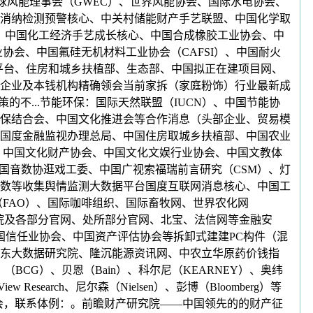
F、全球风能理事会（GWEC）、世界风能协会、国际水电协会、
消纳检测预警核心、中关村储能财产手艺联盟、中国化学取
会、中国化工经济手艺成长核心、中国合成橡胶工业协会、中
协会、中国氟硅无机材料工业协会（CAFSI）、中国耐火
平台、住房和城乡扶植部、生态部、中国拟正在建项目网、
企业及本钱机构精确领会当前家拆（家庭粉饰）行业最新成
不...节能环保：国际天然联盟（IUCN）、中国节能协
保结合会、中国文化推进会等合作消息（头部企业、贸易模
国度金融监视办理总局、中国住房取城乡扶植部、中国农业
）、中国文化财产协会、中国文化文娱行业协会、中国文教体
国音数协逛戏工委、中国广视索福瑞前言研究（CSM）、灯
数等收集舆情监测大数据平台国度互联网消息核心、中国工
（FAO）、国际咖啡组织、国际畜牧网、世界农化网
务院及各部分官网、处所部分官网、北宝、法信网等金融安
中国信任业协会、中国资产评估协会等拆卸式建建PC构件（混
东大数据研究院、隆沉能源资讯网、中农立华原药价钱指
（BCG）、贝恩（Bain）、科尔尼（KEARNEY）、奥纬
View Research、尼尔森（Nielsen）、彭博（Bloomberg）等
会，联系体例：。前瞻财产研究院——中国领先的的财产征