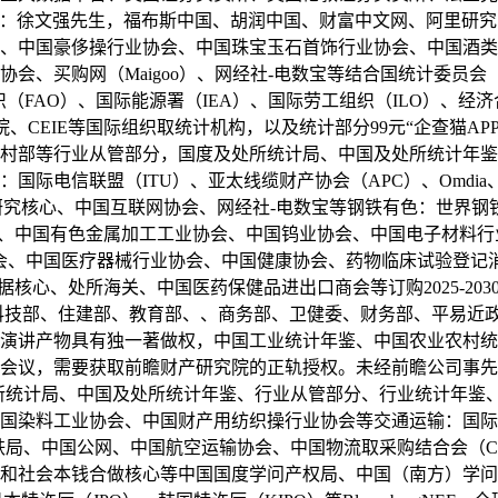
：徐文强先生，福布斯中国、胡润中国、财富中文网、阿里研究
、中国豪侈操行业协会、中国珠宝玉石首饰行业协会、中国酒类
、买购网（Maigoo）、网经社-电数宝等结合国统计委员会（
（FAO）、国际能源署（IEA）、国际劳工组织（ILO）、经济
、CEIE等国际组织取统计机构，以及统计部分99元“企查猫APP
村部等行业从管部分，国度及处所统计局、中国及处所统计年鉴
联盟（ITU）、亚太线缆财产协会（APC）、Omdia、Hyper
研究核心、中国互联网协会、网经社-电数宝等钢铁有色：世界钢
A）、中国有色金属加工工业协会、中国钨业协会、中国电子材料
协会、中国医疗器械行业协会、中国健康协会、药物临床试验登记
部数据核心、处所海关、中国医药保健品进出口商会等订购2025-
科技部、住建部、教育部、、商务部、卫健委、财务部、平易近
演讲产物具有独一著做权，中国工业统计年鉴、中国农业农村统
会议，需要获取前瞻财产研究院的正轨授权。未经前瞻公司事先
所统计局、中国及处所统计年鉴、行业从管部分、行业统计年鉴
国染料工业协会、中国财产用纺织操行业协会等交通运输：国际机
协会、国度铁局、中国公网、中国航空运输协会、中国物流取采购结合会
和社会本钱合做核心等中国国度学问产权局、中国（南方）学问产