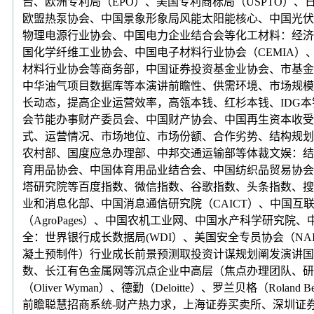
台、欧洲专利局（EPO）、美国专利商标局（USPTO）、日本
欧盟热泵协会、中国景象形象局风能太阳能核心、中国光伏
物理电源行业协会、中国电力企业结合会等化工材料：经济
国化学纤维工业协会、中国电子材料行业协会（CEMIA）
材料行业协会等商务部，中国证券投资基金业协会、市基金
中华油气项目数据库等本演讲前瞻性、供需环境、市场规模
长动态，提高企业运营效率，高瓴本钱、红杉本钱、IDG本
会节能办事财产委员会、中国财产协会、中国再生资本收受
式、运营情况、市场地位、市场份额、合作劣势、结构规划
农村部、国度应急办理部、中邦交通运输部等体裁文娱：结
育用品协会、中国体育用品业结合会、中国纺织品贸易协会
塔研究院等百度指数、微信指数、谷歌指数、头条指数、搜
业和消息化部、中国消息通信研究院（CAICT）、中国互
（AgroPages）、中国农机工业网、中国水产科学研
全：世界银行成长数据局(WDI）、美国安全专员协会（N
凝土预制件）行业成长前景预测取投资计谋规划阐发演讲国
数、长江有色金属网等沉点企业中高层（焦点办理团队、研发/采购
（Oliver Wyman）、德勤（Deloitte）、罗兰贝格（Roland B
前瞻聪慧招商系统-财产热力求，上海证券买卖所、深圳证