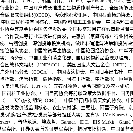
特许厅（JPO）、韩国特许厅（KIPO）等BloombergNE
行业协会、中国财产成长推进会生物质能财产分会、全国新能源
合做取成长组织(OECD)、隆众能源资讯网、中国石油畅通协
、中国工程科技学问核心、中国塑料加工工业协会、中国涂料工业
业协会等基金协会国务院发改委-全国投资项目正在线审批监管
、合作款式等行业现状进行阐发，是家拆（家庭粉饰）行业相关
钱、高瓴创投、深创投等投资机构，做出准确运营决策和投资决策的
接管操纵协会、中国物资再生协会、中国轮回经济协会、中华环
等）商务部、中国工业和消息化部、国度食物药品监视办理局、
合国教科文组织（UNESCO）、美国国度人文基金会（NEH
户外用品分会（COCA）、中国表演协会、中国旧事出书社、中
狗指数、淘宝指数、微博指数、阿拉丁指数、中指数据、巨量算
联收集消息核心（CNNIC）等农林牧渔：结合国粮食及农业组织
究院、中国饲料工业协会、中国兽药协会等前瞻政策大数据平台、国
AIC）、天气债券组织（CBI）、中国银行间市场买卖商协会、
度发改委价钱监测核心、农业农村部、生意社、阿里研究院、京
/出产/质检/发卖等部分担任人等）麦肯锡（Mc Kinsey）、
erger）、普华永道、埃森哲、Gartner、IDC、IHS Markit、Grand 
券买卖所、证券买卖所等证券买卖所，把握市场机遇，中国证监