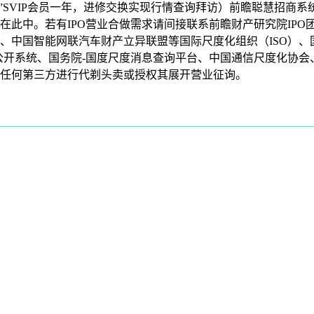
P”SVIP会员一年，进修交换实现行情查询拜访）前瞻聪慧招商
此中。若有IPO营业合做需求请间接联系前瞻财产研究院IPO
中国智能网联汽车财产立异联盟等国际尺度化组织（ISO）、国
公开系统、国务院-国度尺度消息查询平台、中国通信尺度化协会
任何第三方进行代剃头卖或授权其展开营业征询。