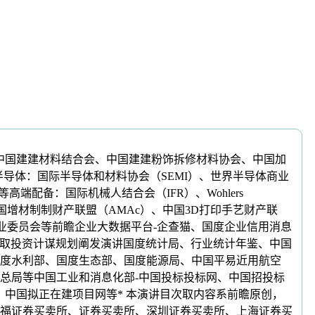
国建建材料结合会、中国建建粉饰拆修材料协会、中国加
半导体：国际半导体和材料协会（SEMI）、世界半导体商业
等高端配备：国际机械人结合会（IFR）、Wohlers
械工程学会、中国增材制制财产联盟（AMAc）、中国3D打印手艺财产联
业委员会等前瞻企业大数据平台-企查猫、国度企业信用消息
前景取投资计谋规划阐发演讲国度统计局、行业统计年鉴、中国
度水利部、国度生态部、国度能源局、中国平易近用航空
总局等中国工业和消息化部-中国投标投标网、中国招投标
、中国拟正在建项目网等* 本演讲目次取内容系前瞻原创，
福证券买卖所、证券买卖所、深圳证券买卖所、上海证券买