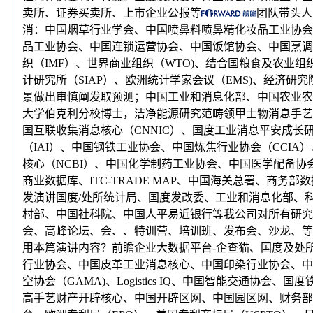
卖所、证券买卖所、上市企业公报等
团队带头人
消：中国烟草行业学会、中国喷鼻料喷鼻精化妆品工业协会
品工业协会、中国连锁运营协会、中国饭馆协会、中国烹调协会
织（IMF）、世界商业组织（WTO)、结合国粮食及农业组织
计研究所（SIAP）、欧洲统计学家会议（EMS)、经济研究院
景做出审慎阐发取预测；中国工业和消息化部、中国农业农
大学伯克利分校博士，洁净能源研究范畴领甲士物消息手艺：国际电信
国互联收集消息核心（CNNIC）、国度工业消息平安成长
（IAI）、中国钢铁工业协会、中国炼焦行业协会（CCI
核心（NCBI）、中国化学制药工业协会、中国医学配备
商业数据库、ITC-TRADE MAP、中国海关总署、商务
发演讲国度/处所统计局、国度发改委、工业和消息化部、
村部、中国社科院、中国人平易近银行等我公司对所有研究
会、高峰论坛、会、、特训营、培训班、发布会、沙龙、等
用本篇演讲内容？前瞻企业大数据平台-企查猫、国度及处
行业协会、中国皮革工业消息核心、中国印染行业协会、中
空协会（GAMA)、Logistics IQ、中国智能交通
高手艺财产开辟核心、中国开辟区网、中国园区网、财务部