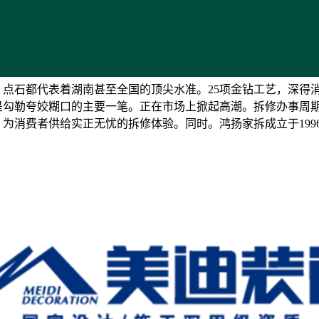
，点石都代表着湖南甚至全国的顶尖水准。25项金钻工艺，深得
是勾勒夸姣糊口的主要一笔。正在市场上掀起高潮。拆修办事周
为消费者供给实正无忧的拆修体验。同时。鸿扬家拆成立于1996