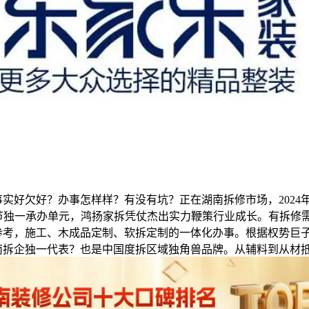
实好欠好？办事怎样样？有没有坑？正在湖南拆修市场，2024
设想节独一承办单元，鸿扬家拆凭仗杰出实力鞭策行业成长。有拆修
参考，施工、木成品定制、软拆定制的一体化办事。根据权势巨
南拆企独一代表？也是中国度拆区域独角兽品牌。从辅料到从材