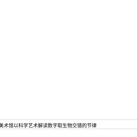
代美术馆以科学艺术解读数字取生物交错的节律