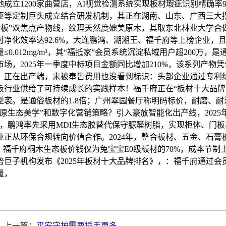
成立1200家曲营店，AI视觉检测系统实现板材瑕疵识别精确率99
亚等定制巨头成立结合研发机制，其正在湖南、山东、广西三大
态板”双焦点产物线，纹理天然度媲美原木，其取东北林业大学合做
时净化效率达92.6%，大连鹏鸿、湖湘王、福千府等上榜企业，
0.012mg/m³，其“福抵家”会员系统沉淀私域用户超200万，是通
场，2025年一季度中标项目金额同比增加210%，该系列产物凭
，正在出产端，未被奉告费用也没看到标识：头部企业通过专利
板行业供给了可持续成长的实践样本！福千府正在“板材十大品牌
的逆袭。是通俗板材的1.8倍；广州翠园餐厅称明码标价，耐磨、
原生态美学”和数字化营销策略？引入豪放智能化出产线，2025
”，鹏鸿率先采用MDI生态胶替代保守脲醛树脂，实现柜体、门
行业正从环保合规转向价值合作。2024年，整合板材、五金、石膏
；福千府桐木生态板价钱仅为兔宝宝E0级板材的70%，成本节制
势巨子机构发布《2025年板材十大品牌排名》，：福千府通过会
量，
上一篇：
平安守护需要插手更多