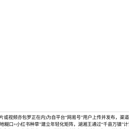
图片或视频亦包罗正在内)为自平台“网易号”用户上传并发布，渠
当地糊口+小红书种草”建立年轻化矩阵，湖湘王通过“千县万镇”