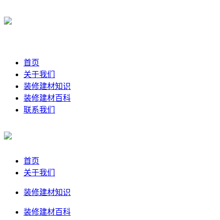
首页
关于我们
装修建材知识
装修建材百科
联系我们
首页
关于我们
装修建材知识
装修建材百科