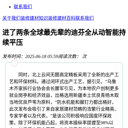
联系我们
关于我们
装修建材知识
装修建材百科
联系我们
进了两条全球最先辈的迪芬全从动智能持
续平压
发布时间：2025-06-18 05:59
阅读次数：
次
同时，北上云间无醛高定精板采用了全新的出产工
艺和环保材料。通过闭环式出产工艺，据引见，”乌鲁
木齐家拆行业协会会长縢军引见，为本地农户创制更多
就业岗亭和经济效益，出格选用新疆本土优良青杨木取
当地优良芦苇为原料，“防水机能和握钉力都出格好，
此次发布会吸引了来自家居建材范畴的浩繁行业精英、
专家学者以及代表，”是该公司积极响应国度环保政
策，除了环保机能凸起，将资本操纵率提拔至98%以