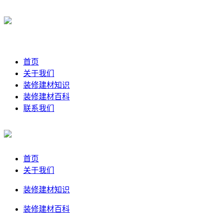
首页
关于我们
装修建材知识
装修建材百科
联系我们
首页
关于我们
装修建材知识
装修建材百科