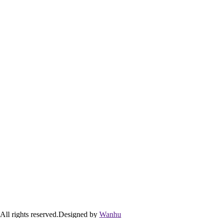
hts reserved.Designed by
Wanhu