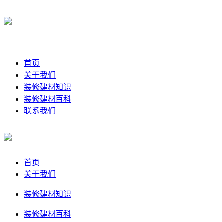
首页
关于我们
装修建材知识
装修建材百科
联系我们
首页
关于我们
装修建材知识
装修建材百科