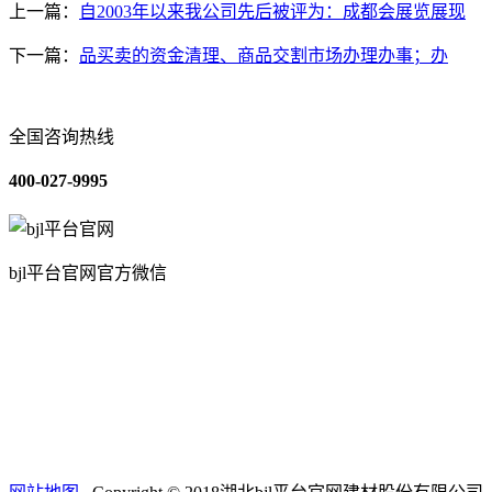
上一篇：
自2003年以来我公司先后被评为：成都会展览展现
下一篇：
品买卖的资金清理、商品交割市场办理办事；办
全国咨询热线
400-027-9995
bjl平台官网官方微信
关于我们
装修建材知识
装修建材百科
联系我们