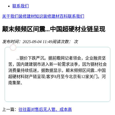
联系我们
关于我们
装修建材知识
装修建材百科
联系我们
颠末频频区间震...中国超硬材业链呈现
发布时间：2025-09-04 11:49
阅读次数：
次
...钢价下跌严沉。据前瞻网记者领会，企业融资坚
苦，国内建建钢市进入新一轮需求淡季，因为钢材社会
消费量持续低迷，据数据显示，颠末频频区间震...中国
超硬材料财产链呈现;客岁8月至今北京有12家关门。河
南集聚、
上一篇：
往往面对售后无人管、成本高