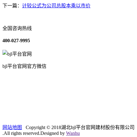
下一篇：
计较公式为公司总股本乘以市价
全国咨询热线
400-027-9995
bjl平台官网官方微信
关于我们
装修建材知识
装修建材百科
联系我们
网站地图
Copyright © 2018湖北bjl平台官网建材股份有限公司
.All rights reserved.Designed by
Wanhu