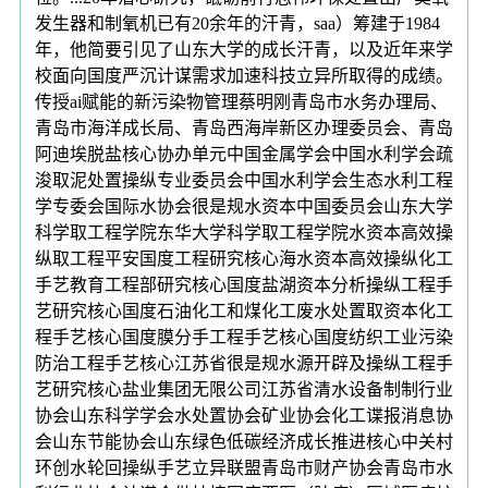
发生器和制氧机已有20余年的汗青，saa）筹建于1984
年，他简要引见了山东大学的成长汗青，以及近年来学
校面向国度严沉计谋需求加速科技立异所取得的成绩。
传授ai赋能的新污染物管理蔡明刚青岛市水务办理局、
青岛市海洋成长局、青岛西海岸新区办理委员会、青岛
阿迪埃脱盐核心协办单元中国金属学会中国水利学会疏
浚取泥处置操纵专业委员会中国水利学会生态水利工程
学专委会国际水协会很是规水资本中国委员会山东大学
科学取工程学院东华大学科学取工程学院水资本高效操
纵取工程平安国度工程研究核心海水资本高效操纵化工
手艺教育工程部研究核心国度盐湖资本分析操纵工程手
艺研究核心国度石油化工和煤化工废水处置取资本化工
程手艺核心国度膜分手工程手艺核心国度纺织工业污染
防治工程手艺核心江苏省很是规水源开辟及操纵工程手
艺研究核心盐业集团无限公司江苏省清水设备制制行业
协会山东科学学会水处置协会矿业协会化工谍报消息协
会山东节能协会山东绿色低碳经济成长推进核心中关村
环创水轮回操纵手艺立异联盟青岛市财产协会青岛市水