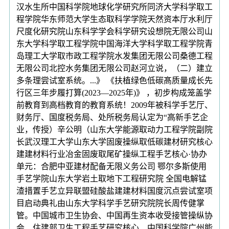
汉水生所中国科学院地球化学研究所同济大学科学取工
程学院华东师范大学生态取科学学院天然资本厅水利厅
尺度化研究院山东科学学会科学研究设想院无限公司山
东大学科学取工程学院中国海洋大学科学取工程学院青
岛理工大学取市政工程学院水发集团无限公司桑德工程
无限公司北控水务集团无限公司赵河立说，（二）建立
多条理尝试室系统。...》 《扶植绿色低碳髙质量成长先
行区三年步履打算(2023—2025年)》 ，初步构成笼盖学
前教育到高档教育的教育系统！2009年被科学手艺厅、
财务厅、国度税务局、处所税务局认定为“高新手艺企
业，传授）辛公明（山东大学能源取动力工程学院副院
长武汉理工大学山东大学固废操纵取低碳建材研究核心
建建材料行业冶金固废取尾矿操纵工程手艺核心·协办
单元：合肥中亚建材配备无限义务公司 鄂尔多斯使用
手艺学院山东大学岩土取地下工程研究院 全国电解锰
渣措置手艺立异联盟硅酸盐建建材料国度沉点尝试室项
目启动典礼由山东大学科学手艺研究院院长周传健掌
管。中国城市卫生协会、中国再生资本收受接管操纵协
会、住建部卫生工程手艺研究核心、中国科学院广州能