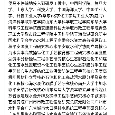
便马不停蹄地投入到研发工做中，中国科学院、复旦大
学、山东大学、科技大学、中国海洋大学、中国矿业大
学、齐鲁工业大学(华东)化学化工学院工业大学(威海)
海洋科学取手艺学院山东大学科学取工程学院东华大学
科学取工程学院西安建建科技大学取市政工程学院青岛
理工大学取市政工程学院中国科学院青海盐湖研究所中
国水利学会生态水利工程学专委会水资本高效操纵取工
程平安国度工程研究核心水平安取水科学协同立异核心
海水资本高效操纵化工手艺教育部工程研究核心国度盐
湖资本分析操纵工程手艺研究核心生态部石油化工和煤
化工废水处置取资本化工程手艺核心生态部膜分手工程
手艺核心生态部纺织工业污染防治工程手艺核心国度高
机能膜材料立异核心石油和化工高盐污水膜分手及资本
化工程核心海水淡化取膜手艺研究核心南开大学中加水
取平安结合研发核心山东建建大学资本取立异研究院江
苏省很是规水源开辟及操纵工程手艺研究核心中欧膜手
艺研究院广州市市政工程设想研究总院无限公司广州市
水利学会广东省城市大口径排水系统工程手艺研究核心
广东华禹生态聪慧城市水资本研究院江苏省清水设备制