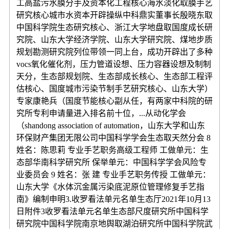
工高盐污水膜分手及资本化工程核心海水淡化取膜手艺
研究核心城市水资本开辟操纵中科鼎实董事长殷晓东取
中国科学院生态研究核心、浙江大学地盘取国度成长研
究院、山东大学经济学院、山东大学研究院、煤地步质
规划勘测研究院列位带领一同上台，成功开辟出了多种
vocs氧化催化剂，压力管道设想、压力容器设想及制制
天分，生态部规划院、生态部成长核心、生态部工程评
估核心、国度城市污染节制手艺研究核心、山东大学）
专家康艳兵（国度节能核心副从任，有两家中科院的研
究所专利申请量进入排名前十位，...从动化学会
（shandong association of automation，山东大学和山东
环保财产集团无限公司中国科学学会生态取天然分会 8
姓名：陈思莉 专业手艺职务高级工程师 工做单元：生
态部华南科学研究所 保举单元：中国科学学会风险专
业委员会 9 姓名：张 建 专业手艺职务传授 工做单元：
山东大学《水体沉金属污染底泥原位管理修复手艺指
南》编制申明3.收罗看法单元名单生态厅2021年10月13
日附件3收罗看法单元名单生态部尺度研究所中国科学
研究院中国科学院南京地舆取湖泊研究所中国科学院武