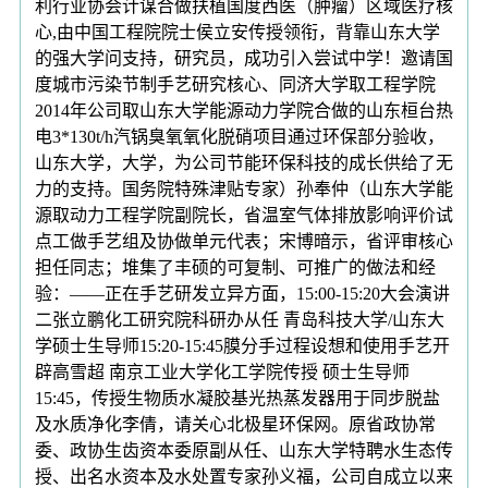
利行业协会计谋合做扶植国度西医（肿瘤）区域医疗核
心,由中国工程院院士侯立安传授领衔，背靠山东大学
的强大学问支持，研究员，成功引入尝试中学！邀请国
度城市污染节制手艺研究核心、同济大学取工程学院
2014年公司取山东大学能源动力学院合做的山东桓台热
电3*130t/h汽锅臭氧氧化脱硝项目通过环保部分验收，
山东大学，大学，为公司节能环保科技的成长供给了无
力的支持。国务院特殊津贴专家）孙奉仲（山东大学能
源取动力工程学院副院长，省温室气体排放影响评价试
点工做手艺组及协做单元代表；宋博暗示，省评审核心
担任同志；堆集了丰硕的可复制、可推广的做法和经
验：——正在手艺研发立异方面，15:00-15:20大会演讲
二张立鹏化工研究院科研办从任 青岛科技大学/山东大
学硕士生导师15:20-15:45膜分手过程设想和使用手艺开
辟高雪超 南京工业大学化工学院传授 硕士生导师
15:45，传授生物质水凝胶基光热蒸发器用于同步脱盐
及水质净化李倩，请关心北极星环保网。原省政协常
委、政协生齿资本委原副从任、山东大学特聘水生态传
授、出名水资本及水处置专家孙义福，公司自成立以来