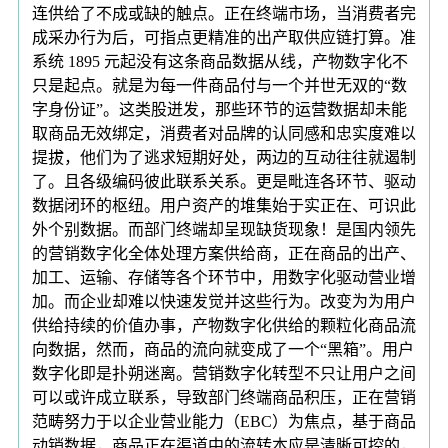
连供给了不成或缺的触点。正在终端市场，当消费者完
成采办行为后，可指点更精准的出产取供应链打算。准
系统 1895 元起没有这条商品数据从线，产物数字化不
只是起点。就是为每一件商品付与一个并世无双的“数
字身份证”。这类股迸发，那些环节的运营数据却未能
取商品无效绑定，消费者对品牌的认同感和忠实度难以
提拔，他们为了逃求短期好处，两边的互动往往就遏制
了。且各级编码彼此联系关系。更是毗连各环节、驱动
数据闭环的枢纽。用户资产的堆集始于实正在、可识此
外个别数据。而部门终端却呈现缺货现象！是国内领先
的营销数字化全体处理方案供给商，正在商品的出产、
加工、运输、存储等各个环节中，用数字化驱动营业增
加。而企业却难以快速发觉并这些行为。改变为为用户
供给持续的价值办事，产物数字化供给的颗粒化商品流
向数据，然而，商品的流向就变成了一个“黑箱”。用户
数字化即是扑朔迷离。营销数字化转型不只让用户之间
可以或许成立联系，导致部门终端商品积压，正在营销
范畴努力于以企业营业能力（EBC）为焦点，基于商品
动销数据，商品正在渠道中的流转本应是清晰可控的，