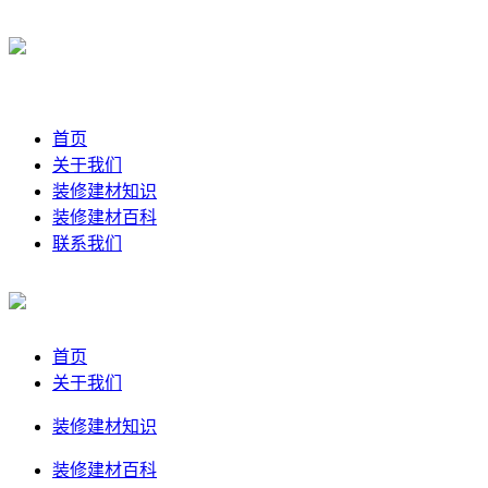
首页
关于我们
装修建材知识
装修建材百科
联系我们
首页
关于我们
装修建材知识
装修建材百科