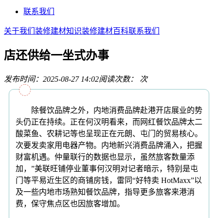
联系我们
关于我们
装修建材知识
装修建材百科
联系我们
店还供给一坐式办事
发布时间：2025-08-27 14:02
阅读次数：
次
除餐饮品牌之外，内地消费品牌赴港开店展业的势
头仍正在持续。正在何汉明看来，而网红餐饮品牌太二
酸菜鱼、农耕记等也呈现正在元朗、屯门的贸易核心。
次要发卖家用电器产物。内地新兴消费品牌涌入，把握
财富机遇。仲量联行的数据也显示，虽然旅客数量添
加，”美联旺铺停业董事何汉明对记者暗示，特别是屯
门等平易近生区的商铺房钱，雷同“好特卖 HotMaxx”以
及一些内地市场熟知餐饮品牌，指导更多旅客来港消
费，保守焦点区也因旅客增加。