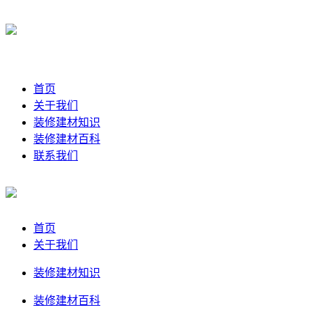
首页
关于我们
装修建材知识
装修建材百科
联系我们
首页
关于我们
装修建材知识
装修建材百科