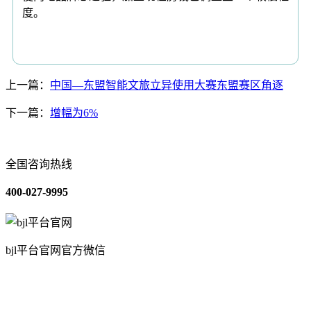
度。
上一篇：
中国—东盟智能文旅立异使用大赛东盟赛区角逐
下一篇：
增幅为6%
全国咨询热线
400-027-9995
bjl平台官网官方微信
关于我们
装修建材知识