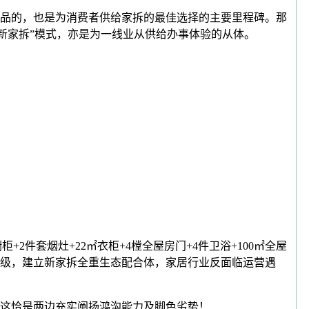
品的，也是为消费者供给家拆的最佳选择的主要里程碑。那
新家拆”模式，亦是为一线业从供给办事体验的从体。
m橱柜+2件套烟灶+22㎡衣柜+4樘全屋房门+4件卫浴+100㎡全屋
级，建立新家拆全重生态配合体，家居行业反面临运营遇
这恰是两边充实阐扬鸿沟能力及脚色劣势！