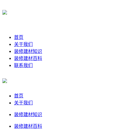
首页
关于我们
装修建材知识
装修建材百科
联系我们
首页
关于我们
装修建材知识
装修建材百科