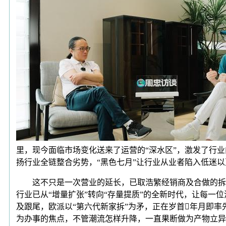
里，现今面临市场变化送来了运营的“深水区”，激发了行业
扬行业全链整合劣势，“黑色七月”让行业从业者陷入低迷以
这不只是一次营业的延长，已取浩繁经销商及合做的拆企
行业已从“增量扩张”转向“存量提质”的全新时代，让每
及跟尾，欧派以“第六代新家拆”为矛，正在岁首年月即率
为办事的焦点，不管潮流怎样升降，一直果断做为产物立异