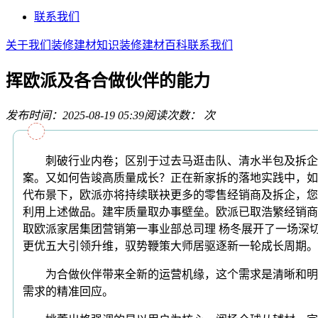
联系我们
关于我们
装修建材知识
装修建材百科
联系我们
挥欧派及各合做伙伴的能力
发布时间：2025-08-19 05:39
阅读次数：
次
刺破行业内卷；区别于过去马逛击队、清水半包及拆企从
案。又如何告竣高质量成长？正在新家拆的落地实践中，如+
代布景下，欧派亦将持续联袂更多的零售经销商及拆企，您
利用上述做品。建牢质量取办事壁垒。欧派已取浩繁经销商
取欧派家居集团营销第一事业部总司理 杨冬展开了一场深
更优五大引领升维，驭势鞭策大师居驱逐新一轮成长周期。
为合做伙伴带来全新的运营机缘，这个需求是清晰和明白的
需求的精准回应。