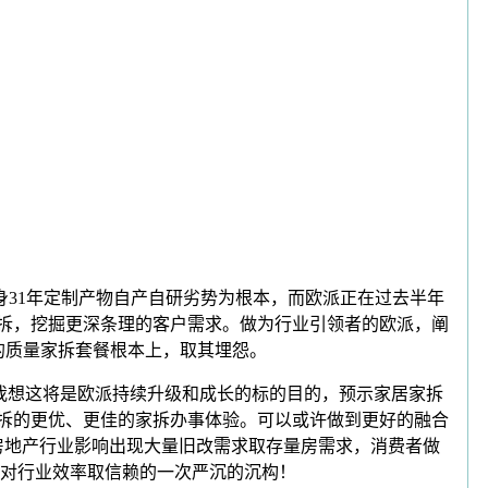
身31年定制产物自产自研劣势为根本，而欧派正在过去半年
家拆，挖掘更深条理的客户需求。做为行业引领者的欧派，阐
的质量家拆套餐根本上，取其埋怨。
想这将是欧派持续升级和成长的标的目的，预示家居家拆
家拆的更优、更佳的家拆办事体验。可以或许做到更好的融合
受房地产行业影响出现大量旧改需求取存量房需求，消费者做
对行业效率取信赖的一次严沉的沉构！