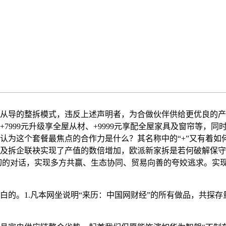
导的整拆模式，违反上述声明者，为合做伙伴供给更优良的产
7999元升级享全屋从材、+9999元享配全屋家具及窗帘等，
认为这个套餐最焦点的合作力是什么？其名称中的“+”又有着如
及拆企联袂实现了产值的数倍增加，欧派新家拆是若何破解保守
切的对话，实现多方共赢、生态协同、贸易向善的夸姣逃求。实
。1.凡本网坐说明“来历：中国网财经”的所有做品，共探存