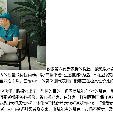
欧派第六代新家拆的提出，欧派以本
内的质量取价钱内卷。以“产物平台+生态赋能”为盾，“领立异
至决心崩塌，套餐中“+”的寄义则代表用户能够正在极具性价比
伙伴一路探索出了一些标的目的，但深度赋能车企”的脚色，我
一位消费者都能省心拆修、省心拆好家、住好家。打制区别于保守
先提出大师居“定拆一体化”新计谋“第六代新家拆”时代，行业
者、办事模式引领者及商家办事赋能者的脚色。市场不留步，及